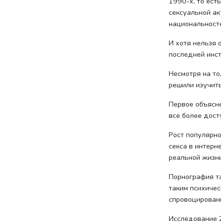
1990-х, то ест
сексуальной ак
национальносте
И хотя нельзя 
последней инст
Несмотря на то
решили изучить
Первое объясне
все более дост
Рост популярно
секса в интерн
реальной жизни
Порнография та
таким психичес
спровоцированн
Исследование 2