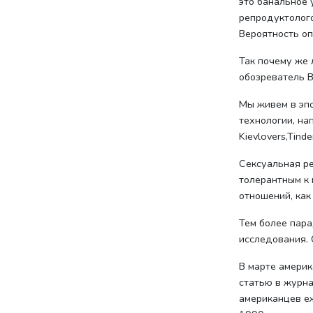
это банальное 
репродуктолого
Вероятность оп
Так почему же 
обозреватель B
Мы живем в эпо
технологии, на
Kievlovers,Tin
Сексуальная р
толерантным к 
отношений, как
Тем более пар
исследования. 
В марте амери
статью в журна
американцев еж