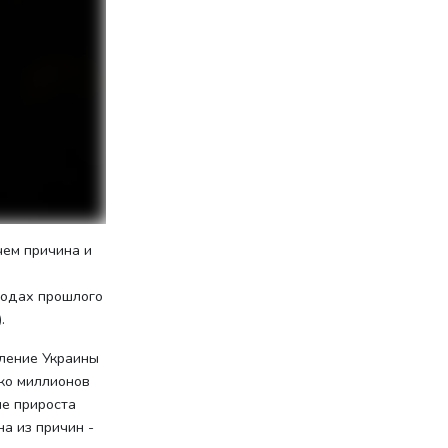
чем причина и
годах прошлого
.
еление Украины
ко миллионов
ие прироста
а из причин -