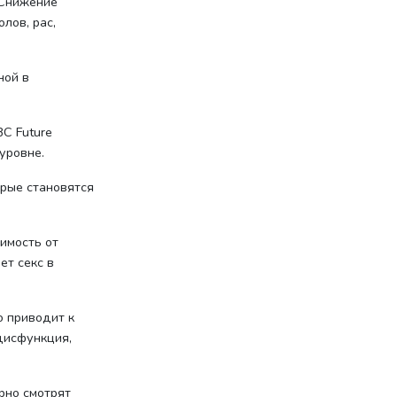
 Снижение
лов, рас,
ной в
C Future
уровне.
орые становятся
имость от
ет секс в
о приводит к
 дисфункция,
рно смотрят