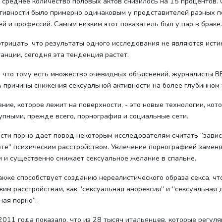
ь среднее количество половых актов снизилось на 15 процентов.
тивности было примерно одинаковым у представителей разных по
й и профессий. Самым низким этот показатель был у пар в браке.
отрицать, что результаты одного исследования не являются исти
анции, сегодня эта тенденция растет.
, что тому есть множество очевидных объяснений, журналисты BB
 причины снижения сексуальной активности на более глубинном 
ние, которое лежит на поверхности, - это новые технологии, кот
упными, прежде всего, порнография и социальные сети.
сти порно дает повод некоторым исследователям считать “завис
ете“ психическим расстройством. Увлечение порнографией заменя
 и существенно снижает сексуальное желание в спальне.
кже способствует созданию нереалистического образа секса, чт
ким расстройствам, как “сексуальная анорексия“ и “сексуальная
ая порно“.
011 года показало, что из 28 тысяч итальянцев, которые регуля