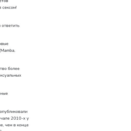
етов
 сексом!
 ответить
овые
 (Mamba,
тво более
ексуальных
нные
 опубликовали
ачале 2010-х у
е, чем в конце