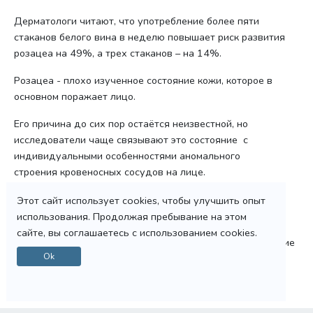
Дерматологи читают, что употребление более пяти
стаканов белого вина в неделю повышает риск развития
розацеа на 49%, а трех стаканов – на 14%.
Розацеа - плохо изученное состояние кожи, которое в
основном поражает лицо.
Его причина до сих пор остаётся неизвестной, но
исследователи чаще связывают это состояние с
индивидуальными особенностями аномального
строения кровеносных сосудов на лице.
Помимо алкоголя, триггеры включают солнечный свет,
Этот сайт использует cookies, чтобы улучшить опыт
стресс и кофеин.
использования. Продолжая пребывание на этом
сайте, вы соглашаетесь с использованием cookies.
Лечение затруднительно, направлено на предотвращение
Ok
известных триггеров и применение кремов для
уменьшения покраснения.